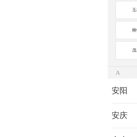
玉
柳
茂
A
安阳
安庆