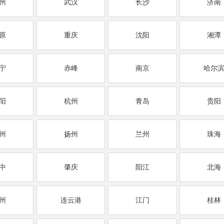
州
武汉
长沙
济南
原
重庆
沈阳
湘潭
宁
赤峰
南京
哈尔
阳
杭州
青岛
贵阳
州
扬州
兰州
珠海
中
肇庆
阳江
北海
州
连云港
江门
桂林