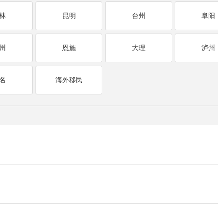
林
昆明
台州
阜阳
州
恩施
大理
泸州
名
海外移民