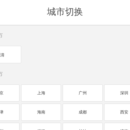
城市切换
市
德清
市
京
上海
广州
深圳
津
海南
成都
西安