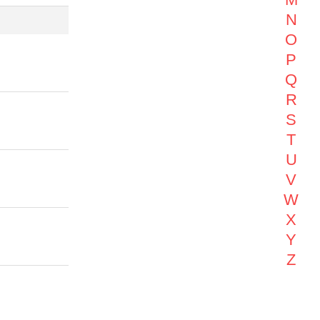
N
O
P
Q
R
S
T
U
V
W
X
Y
Z