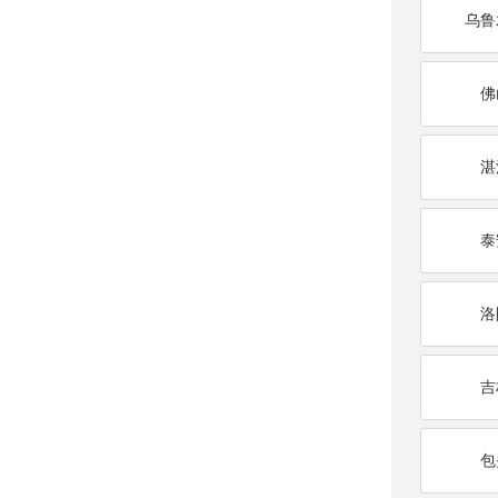
乌鲁
佛
湛
泰
洛
吉
包