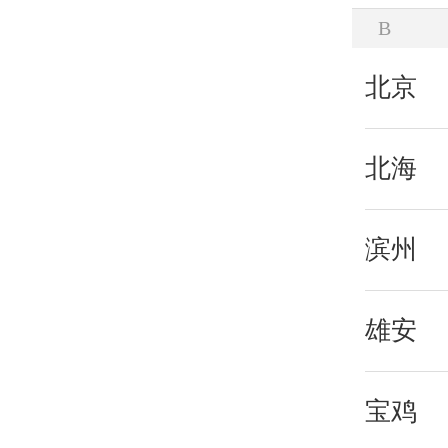
B
北京
北海
滨州
雄安
宝鸡