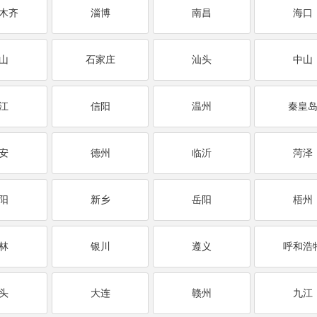
木齐
淄博
南昌
海口
山
石家庄
汕头
中山
江
信阳
温州
秦皇
安
德州
临沂
菏泽
阳
新乡
岳阳
梧州
林
银川
遵义
呼和浩
头
大连
赣州
九江