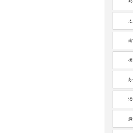
郑
太
南
衡
苏
汉
滁