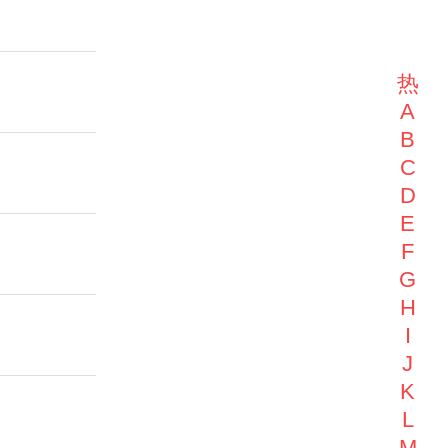
热
A
B
C
D
E
F
G
H
I
J
K
L
M